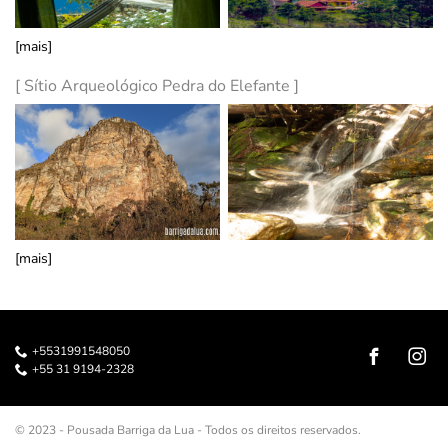
[mais]
[ Sítio Arqueológico Pedra do Elefante ]
[mais]
+5531991548050
+55 31 9194-2328
© 2023 - Pousada Barriga da Lua - Todos os direitos reservados.